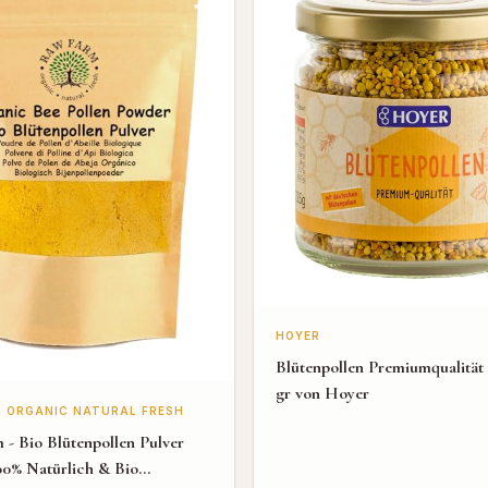
HOYER
Blütenpollen Premiumqualität 
gr von Hoyer
 ORGANIC NATURAL FRESH
- Bio Blütenpollen Pulver
00% Natürlich & Bio