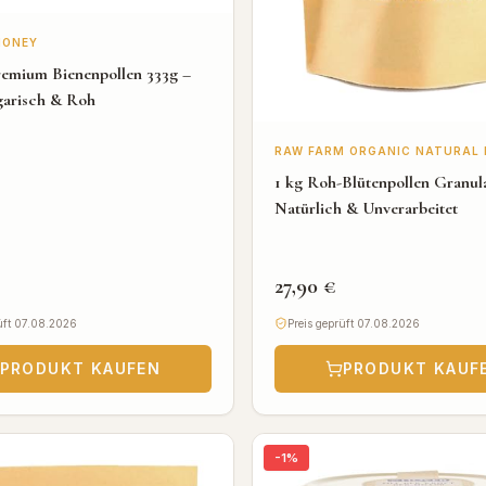
HONEY
remium Bienenpollen 333g –
garisch & Roh
RAW FARM ORGANIC NATURAL 
1 kg Roh-Blütenpollen Granul
Natürlich & Unverarbeitet
27,90 €
üft 07.08.2026
Preis geprüft 07.08.2026
PRODUKT KAUFEN
PRODUKT KAUF
-
1
%