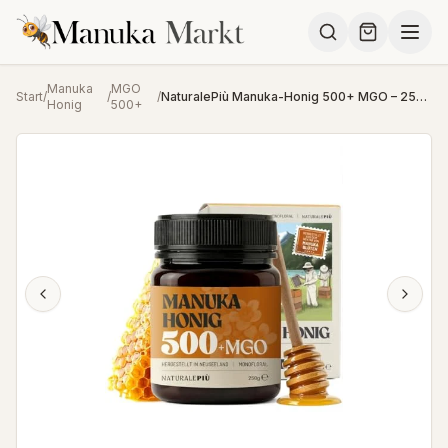
Manuka
MGO
Start
/
/
/
NaturalePiù Manuka-Honig 500+ MGO – 250g aus Neuseeland
Honig
500+