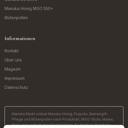
Manuka Honig MGO 550+
Blütenpollen
Informationen
Kontakt
Über uns
Magazin
Impressum
Datenschutz
Manuka Markt ordnet Manuka Honig, Propolis, Bienengift-
Pflege und Blütenpollen nach Produktart, MGO-Stufe, Marke,
Preis und verfügbaren Produktdaten. So bleiben Angebote